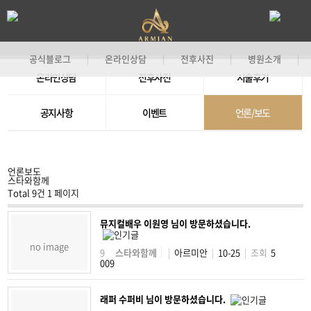
공식블로그
온라인상담
전후사진
병원소개
|
|
|
|
온라인상담
전후사진
시술후기
기
공지사항
이벤트
언론/보도
언론보도
스타와함께
Total 9건
1 페이지
뮤지컬배우 이원영 님이 방문하셨습니다.
no image
9
스타와함께
|
아르미안
|
10-25
|
조회
5
009
래퍼 수퍼비 님이 방문하셨습니다.