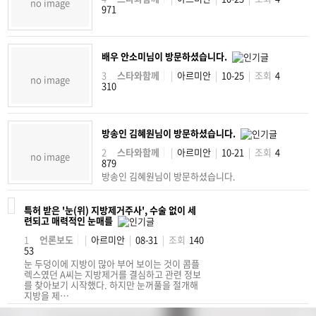
no image
971
배우 안소미님이 방문하셨습니다.
3
스타와함께
|
아르미안
|
10-25
|
조회
4
no image
310
방송인 김혜원님이 방문하셨습니다.
2
스타와함께
|
아르미안
|
10-21
|
조회
4
no image
879
방송인 김혜원님이 방문하셨습니다.
특허 받은 '눈(위) 지방제거주사', 수술 없이 세
련되고 매력적인 눈매를
1
언론보도
|
아르미안
|
08-31
|
조회
140
53
눈 두덩이에 지방이 많아 부어 보이는 것이 콤플
렉스였던 A씨는 지방제거를 결심하고 관련 정보
를 찾아보기 시작했다. 하지만 눈꺼풀을 절개해
지방을 제…