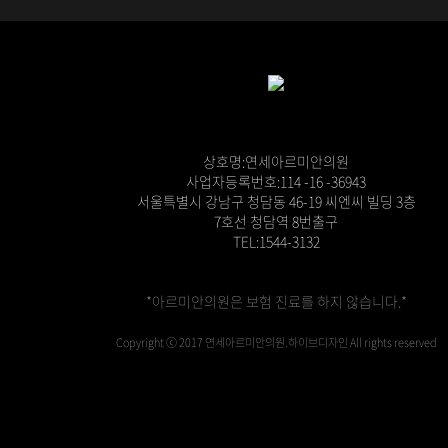
상호명:연세아르미안의원
사업자등록번호:114 -16 -36943
서울특별시 강남구 청담동 46-19 씨엔씨 빌딩 3층
7호선 청담역 8번출구
TEL:1544-3132
*아르미안의원은 보험 진료를 하지 않습니다.*
Copyright ⓒ 2017 연세아르미안의원.하이브디자인 All rights reserved