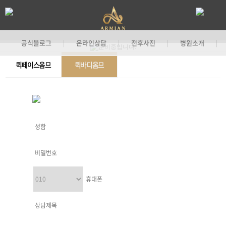
공식블로그
온라인상담
전후사진
병원소개
|
|
|
|
퀵페이스옴므
퀵바디옴므
기