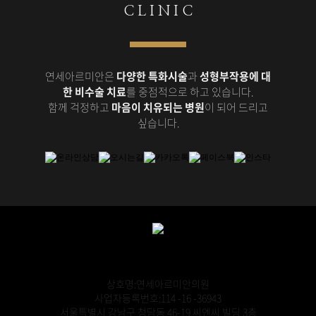
C L I N I C
연세아르미안은
다양한 특화시술
과
성형부작용에 대
한 비수술 치료
를 중점적으로 하고 있습니다.
함께 걱정하고
마음이 치유되는 병원
이 되어 드리고
싶습니다.
상호명:연세아르미안의원
사업자등록번호:114 -16 -36943
서울특별시 강남구 청담동 46-19 씨엔씨 빌딩 3층