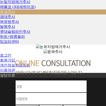
눈밑지방제거주사
에펠코 (3대세하이코)
윤곽주사
광대주사
부유방주사
발목주사
콧대슬림라인주사
하트+땅콩필러
입꼬리센터
로그인
회원가입
개인정보취급방침
이용약관
상단으로
Y S - A R M I A N
C L I N I C