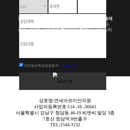
연세아르미안은
다양한 특화시술
과
성형부작용에
대한 비수술 치료
를 중점적으로 하고 있습니다.
함께 걱정하고
마음이 치유되는 병원
이 되어 드리
고 싶습니다.
개인정보취급방침동의
[내용보기]
상호명:연세아르미안의원
사업자등록번호:114 -16 -36943
서울특별시 강남구 청담동 46-19 씨엔씨 빌딩 3층
7호선 청담역 8번출구
TEL:1544-3132