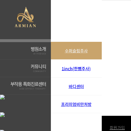
수퍼슬림주사
1inch(한뼘주사)
바디센터
프리미엄비만처방
로그인
회원가입