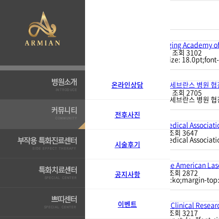
Total 11건
1 페이지
11
no image
2011/ World Anti-Aging Academy of
11
아르미안
|
01-04
|
조회
3102
<span style="font-size: 18.0pt;f
10
no image
연세대학교 의과대학 세브란스 병원 협진
온라인상담
10
아르미안
|
01-04
|
조회
2705
연세대학교 의과대학 세브란스 병원 협진
9
전후사진
no image
2010/ Aerospace Medical Associati
9
아르미안
|
12-30
|
조회
3647
2010/ Aerospace Medical Associatio
시술후기
8
no image
2009/ Member of the American La
8
아르미안
|
12-30
|
조회
2872
공지사항
<p style="language:ko;margin-top:0
7
no image
이벤트
2007/ Novartis CRA Clinical Resea
7
아르미안
|
12-30
|
조회
3217