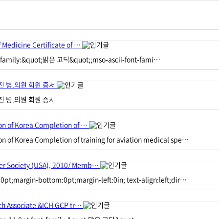
 Medicine Certificate of …
ont-family:&quot;맑은 고딕&quot;;mso-ascii-font-fami…
 병.의원 회원 증서
 병.의원 회원 증서
on of Korea Completion of …
n of Korea Completion of training for aviation medical spe…
ser Society (USA), 2010/ Memb…
pt;margin-bottom:0pt;margin-left:0in; text-align:left;dir…
rch Associate &ICH GCP tr…