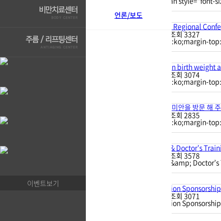
2007/ Novartis <span style="font
6
언론/보도
no image
WONCA Asia Pacific Regional 
6
아르미안
|
11-19
|
조회
3327
<p style="language:ko;margin-top:
5
no image
Correlation between birth weight
5
아르미안
|
11-19
|
조회
3074
<p style="language:ko;margin-top:
4
no image
Armian Visitors 아르미안을 방문 해
4
아르미안
|
11-19
|
조회
2835
<p style="language:ko;margin-top:
3
no image
ARMIAN Employee & Doctor’s Tra
3
아르미안
|
11-11
|
조회
3578
ARMIAN Employee &amp; Doctor’
2
no image
이벤트보기
Children's Foundation Sponso
2
아르미안
|
11-11
|
조회
3071
Children's Foundation Sponso
1
no image