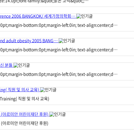
-size:14.0pt;font-family:&quot;맑은 고딕&quot;;…
Conference 2006 BANGKOK/ 세계가정의학회…
0pt;margin-bottom:0pt;margin-left:0in; text-align:center;d…
 and adult obesity 2005 BANG…
0pt;margin-bottom:0pt;margin-left:0in; text-align:center;d…
 주신 분들
0pt;margin-bottom:0pt;margin-left:0in; text-align:center;d…
ining( 직원 및 의사 교육)
s Training( 직원 및 의사 교육)
rship (아르미안 어린이재단 후원)
rship (아르미안 어린이재단 후원)