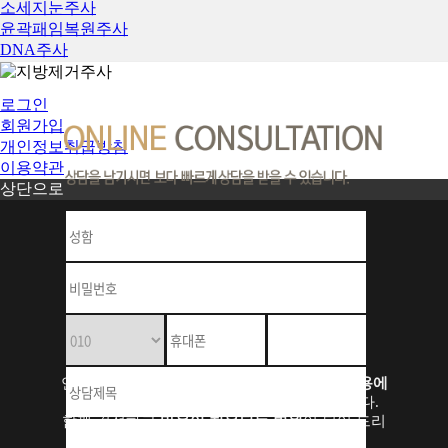
소세지눈주사
윤곽패임복원주사
DNA주사
로그인
회원가입
개인정보취급방침
이용약관
상단으로
Y S - A R M I A N
C L I N I C
연세아르미안은
다양한 특화시술
과
성형부작용에
대한 비수술 치료
를 중점적으로 하고 있습니다.
함께 걱정하고
마음이 치유되는 병원
이 되어 드리
고 싶습니다.